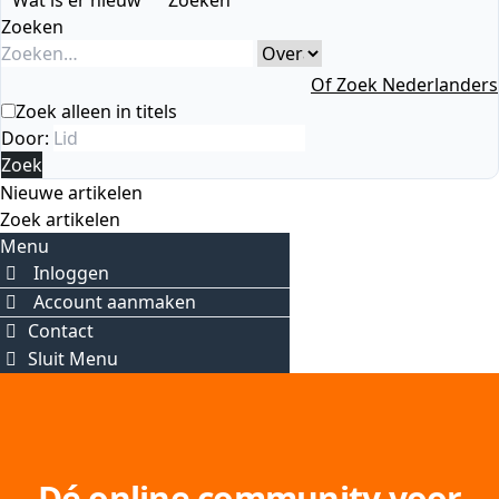
Wat is er nieuw
Zoeken
Zoeken
Of Zoek Nederlanders
Zoek alleen in titels
Door:
Zoek
Nieuwe artikelen
Zoek artikelen
Menu
Inloggen
Account aanmaken
Contact
Sluit Menu
Dé online community voor