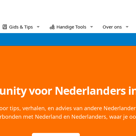
Gids & Tips
Handige Tools
Over ons
nity voor Nederlanders in
oor tips, verhalen, en advies van andere Nederlander
verbonden met Nederland en Nederlanders, waar je oo