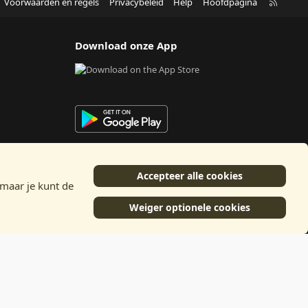
R
Voorwaarden en regels
Privacybeleid
Help
Hoofdpagina
S
S
Download onze App
Accepteer alle cookies
 maar je kunt de
Weiger optionele cookies