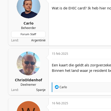
Wat is de EHIC card? Ik heb hier n
Carlo
Beheerder
Forum Staff
Land
Argentinië
15 feb 2025
Een kaart die geldt als zorgverzek
Binnen het land waar je resident b
ChrisOldenhof
Deelnemer
W
Carlo
Land
Spanje
a
a
r
16 feb 2025
d
e