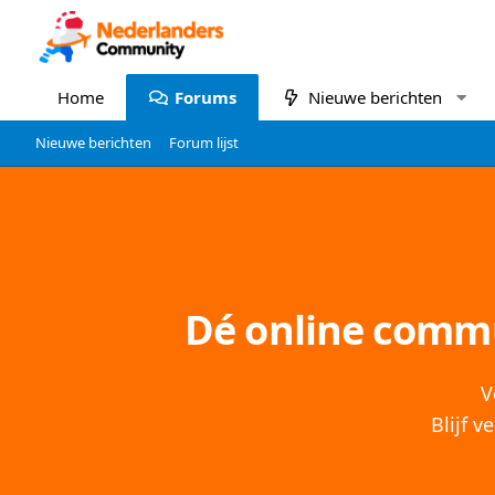
Home
Forums
Nieuwe berichten
Nieuwe berichten
Forum lijst
Dé online commu
V
Blijf 