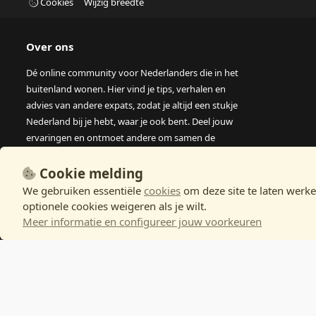
Cookies
Wijzig breedte
Over ons
Dé online community voor Nederlanders die in het
buitenland wonen. Hier vind je tips, verhalen en
advies van andere expats, zodat je altijd een stukje
Nederland bij je hebt, waar je ook bent. Deel jouw
ervaringen en ontmoet andere om samen de
avonturen van het leven in het buitenland te
beleven.
Cookie melding
We gebruiken essentiële
cookies
om deze site te laten werke
optionele cookies weigeren als je wilt.
Meer informatie en configureer jouw voorkeuren