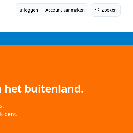
Inloggen
Account aanmaken
Zoeken
 het buitenland.
s.
k bent.