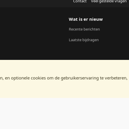
Contact
Veel gestelde vragen
Wat is er nieuw
Recente berichten
Laatste bijdragen
n, en optionele cookies om de gebruikerservaring te verbeteren,
®
Community platform by XenForo
© 2010-2024 XenForo Ltd.