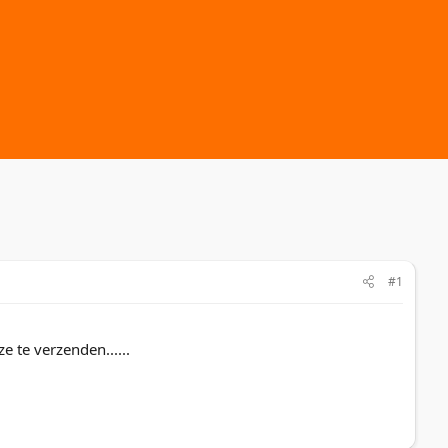
#1
e te verzenden......