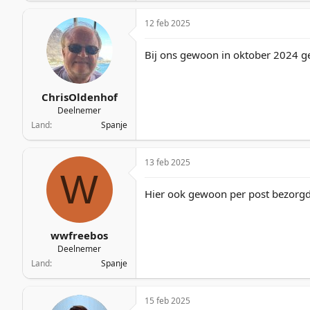
r
12 feb 2025
t
e
r
Bij ons gewoon in oktober 2024 ge
ChrisOldenhof
Deelnemer
Land
Spanje
13 feb 2025
W
Hier ook gewoon per post bezorg
wwfreebos
Deelnemer
Land
Spanje
15 feb 2025