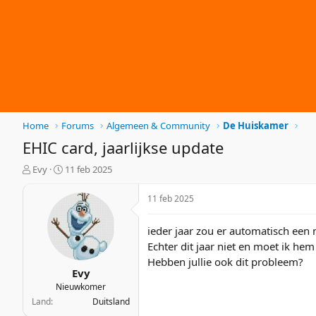
Home
Forums
Algemeen & Community
De Huiskamer
EHIC card, jaarlijkse update
O
S
Evy
11 feb 2025
n
t
d
a
11 feb 2025
e
r
r
t
ieder jaar zou er automatisch een
w
d
Echter dit jaar niet en moet ik hem
e
a
Hebben jullie ook dit probleem?
r
t
Evy
p
u
Nieuwkomer
s
m
Land
Duitsland
t
a