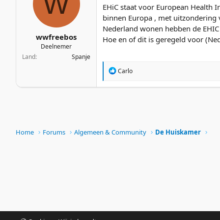
W
r
EHiC staat voor European Health I
i
binnen Europa , met uitzondering v
n
Nederland wonen hebben de EHIC oo
g
wwfreebos
Hoe en of dit is geregeld voor (Ne
e
Deelnemer
n
Land
Spanje
:
W
Carlo
a
a
r
d
e
r
Home
Forums
Algemeen & Community
De Huiskamer
i
n
g
e
n
: