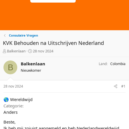
Consulaire Vragen
KVK Behouden na Uitschrijven Nederland
O
S
Balkenlaan
28 nov 2024
n
t
d
a
Balkenlaan
Land
Colombia
B
e
r
Nieuwkomer
r
t
w
d
e
a
28 nov 2024
#1
r
t
p
u
🌎 Wereldwijd
s
m
Categorie
t
a
Anders
r
Beste,
t
e
Ik heb mij zojuist aangemeld en heb Nederlandwereldwijd