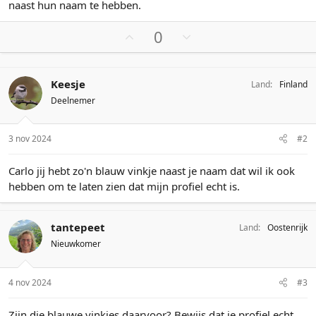
naast hun naam te hebben.
r
S
S
0
t
t
e
e
m
m
Keesje
Land
Finland
o
o
Deelnemer
m
m
h
l
3 nov 2024
#2
o
a
o
a
Carlo jij hebt zo'n blauw vinkje naast je naam dat wil ik ook
g
g
hebben om te laten zien dat mijn profiel echt is.
tantepeet
Land
Oostenrijk
Nieuwkomer
4 nov 2024
#3
Zijn die blauwe vinkjes daarvoor? Bewijs dat je profiel echt