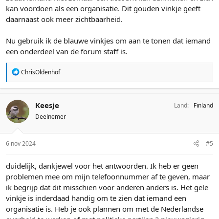
kan voordoen als een organisatie. Dit gouden vinkje geeft
daarnaast ook meer zichtbaarheid.
Nu gebruik ik de blauwe vinkjes om aan te tonen dat iemand
een onderdeel van de forum staff is.
W
ChrisOldenhof
a
a
r
Keesje
Land
Finland
d
e
Deelnemer
r
i
n
6 nov 2024
#5
g
e
duidelijk, dankjewel voor het antwoorden. Ik heb er geen
n
problemen mee om mijn telefoonnummer af te geven, maar
:
ik begrijp dat dit misschien voor anderen anders is. Het gele
vinkje is inderdaad handig om te zien dat iemand een
organisatie is. Heb je ook plannen om met de Nederlandse