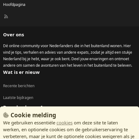
Hoofdpagina
R
S
S
Over ons
Dé online community voor Nederlanders die in het buitenland wonen. Hier
vind je tips, verhalen en advies van andere expats, zodat je altijd een stukje
Nederland bij je hebt, waar je ook bent. Deel jouw ervaringen en ontmoet
andere om samen de avonturen van het leven in het buitenland te beleven.
Wat is er nieuw
Recente berichten
Laatste bijdragen
Download onze App
Cookie melding
We gebruiken essentiële
cookies
om deze site te laten
werken, en optionele cookies om de gebruikerservaring te
verbeteren, maar je kunt de optionele cookies weigeren als je