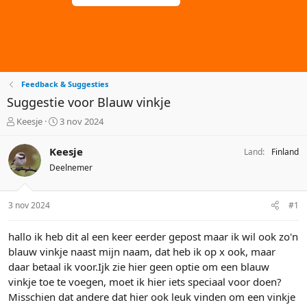
Feedback & Suggesties
Suggestie voor Blauw vinkje
O
S
Keesje
3 nov 2024
n
t
d
a
Keesje
Land
Finland
e
r
Deelnemer
r
t
w
d
e
a
3 nov 2024
#1
r
t
p
u
hallo ik heb dit al een keer eerder gepost maar ik wil ook zo'n
s
m
blauw vinkje naast mijn naam, dat heb ik op x ook, maar
t
a
daar betaal ik voor.Ijk zie hier geen optie om een blauw
r
vinkje toe te voegen, moet ik hier iets speciaal voor doen?
t
Misschien dat andere dat hier ook leuk vinden om een vinkje
e