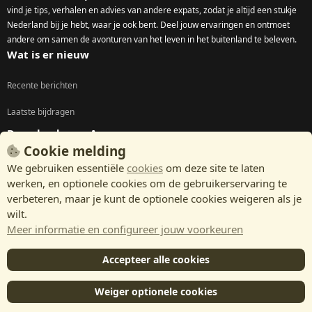
vind je tips, verhalen en advies van andere expats, zodat je altijd een stukje
Nederland bij je hebt, waar je ook bent. Deel jouw ervaringen en ontmoet
andere om samen de avonturen van het leven in het buitenland te beleven.
Wat is er nieuw
Recente berichten
Laatste bijdragen
Download onze App
Cookie melding
We gebruiken essentiële
cookies
om deze site te laten
werken, en optionele cookies om de gebruikerservaring te
verbeteren, maar je kunt de optionele cookies weigeren als je
wilt.
Meer informatie en configureer jouw voorkeuren
Accepteer alle cookies
Weiger optionele cookies
®
Community platform by XenForo
© 2010-2024 XenForo Ltd.