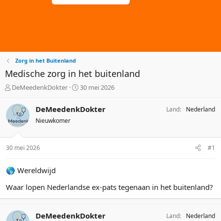
Zorg in het Buitenland
Medische zorg in het buitenland
O
S
DeMeedenkDokter
30 mei 2026
n
t
d
a
DeMeedenkDokter
Land
Nederland
e
r
Nieuwkomer
r
t
w
d
e
a
30 mei 2026
#1
r
t
p
u
🌎 Wereldwijd
s
m
t
Waar lopen Nederlandse ex-pats tegenaan in het buitenland?
a
r
t
DeMeedenkDokter
Land
Nederland
e